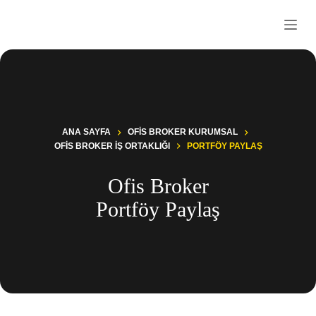
S
k
i
p
t
o
c
o
n
t
ANA SAYFA
OFIS BROKER KURUMSAL
e
OFIS BROKER İŞ ORTAKLIĞI
PORTFÖY PAYLAŞ
n
t
Ofis Broker
Portföy Paylaş