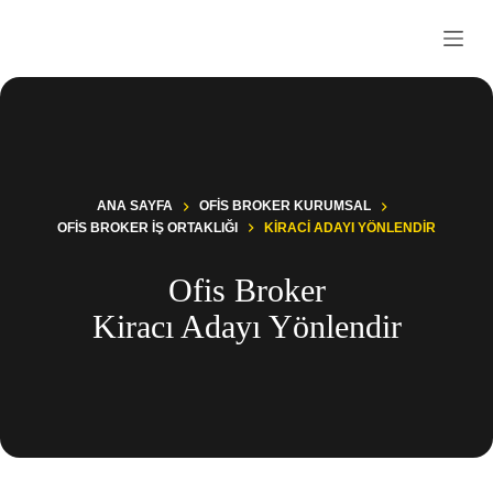
S
k
i
p
t
o
c
o
n
t
ANA SAYFA
OFIS BROKER KURUMSAL
e
OFIS BROKER İŞ ORTAKLIĞI
KIRACI ADAYI YÖNLENDIR
n
t
Ofis Broker
Kiracı Adayı Yönlendir